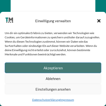
Einwilligung verwalten
Senden
=
7 + 13
Um dir ein optimales Erlebnis zu bieten, verwenden wir Technologien wie
Cookies, um Geräteinformationen zu speichern und/oder darauf zuzugreifen.
Wenn du diesen Technologien zustimmst, können wir Daten wie das
Surfverhalten oder eindeutige IDs auf dieser Website verarbeiten. Wenn du
deine Einwilligung nicht erteilst oder zurückziehst, können bestimmte
Merkmale und Funktionen beeinträchtigt werden.
Impressum
Datenschutzerklärung
Akzeptieren
©
TabariMedia 2026
Ablehnen
Einstellungen ansehen
Datenschutzerklärung
Impressum