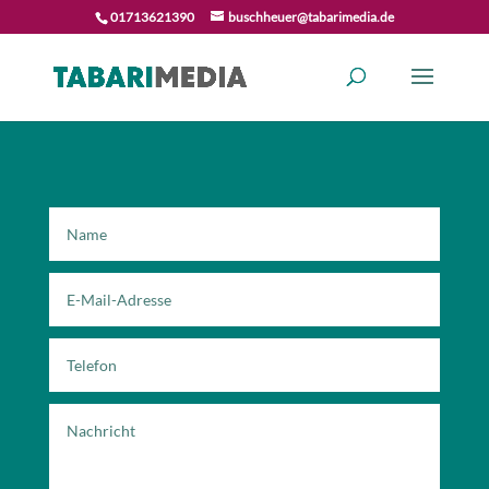
01713621390
buschheuer@tabarimedia.de